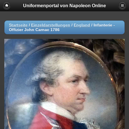
Uniformenportal von Napoleon Online
Startseite
/
Einzeldarstellungen
/
England
/
Infanterie -
Offizier John Carnac 1786