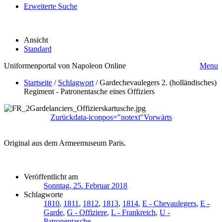
Erweiterte Suche
Ansicht
Standard
Uniformenportal von Napoleon Online
Menu
Startseite
/
Schlagwort
/
Gardechevaulegers 2. (holländisches)
Regiment - Patronentasche eines Offiziers
Zurück
data-iconpos="notext"
Vorwärts
Original aus dem Armeemuseum Paris.
Veröffentlicht am
Sonntag, 25. Februar 2018
Schlagworte
1810
,
1811
,
1812
,
1813
,
1814
,
E - Chevaulegers
,
E -
Garde
,
G - Offiziere
,
L - Frankreich
,
U -
Patronentasche