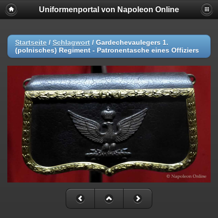
Uniformenportal von Napoleon Online
Startseite
/
Schlagwort
/
Gardechevaulegers 1.
(polnisches) Regiment - Patronentasche eines Offiziers