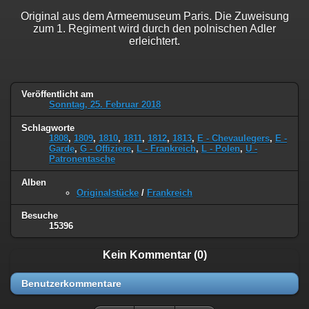
Original aus dem Armeemuseum Paris. Die Zuweisung
zum 1. Regiment wird durch den polnischen Adler
erleichtert.
Veröffentlicht am
Sonntag, 25. Februar 2018
Schlagworte
1808
,
1809
,
1810
,
1811
,
1812
,
1813
,
E - Chevaulegers
,
E -
Garde
,
G - Offiziere
,
L - Frankreich
,
L - Polen
,
U -
Patronentasche
Alben
Originalstücke
/
Frankreich
Besuche
15396
Kein Kommentar (0)
Benutzerkommentare