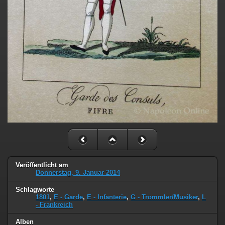
Veröffentlicht am
Donnerstag, 9. Januar 2014
Schlagworte
1801
,
E - Garde
,
E - Infanterie
,
G - Trommler/Musiker
,
L
- Frankreich
Alben