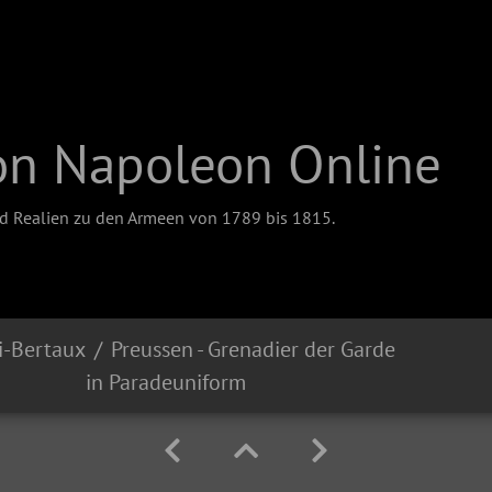
on Napoleon Online
nd Realien zu den Armeen von 1789 bis 1815.
i-Bertaux
Preussen - Grenadier der Garde
in Paradeuniform