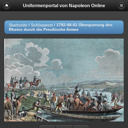
Uniformenportal von Napoleon Online
Startseite
/
Schlagwort
/
1792-08-01 Überquerung des
Rheins durch die Preußische Armee