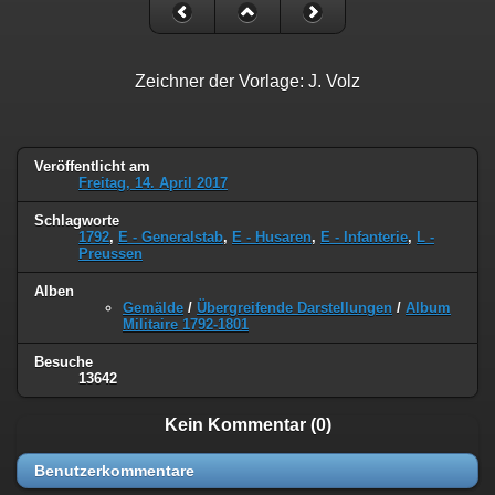
Zeichner der Vorlage: J. Volz
Veröffentlicht am
Freitag, 14. April 2017
Schlagworte
1792
,
E - Generalstab
,
E - Husaren
,
E - Infanterie
,
L -
Preussen
Alben
Gemälde
/
Übergreifende Darstellungen
/
Album
Militaire 1792-1801
Besuche
13642
Kein Kommentar (0)
Benutzerkommentare