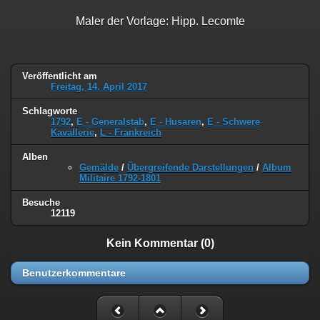
Maler der Vorlage: Hipp. Lecomte
Veröffentlicht am
Freitag, 14. April 2017
Schlagworte
1792
,
E - Generalstab
,
E - Husaren
,
E - Schwere
Kavallerie
,
L - Frankreich
Alben
Gemälde
/
Übergreifende Darstellungen
/
Album
Militaire 1792-1801
Besuche
12119
Kein Kommentar (0)
Benutzerkommentare