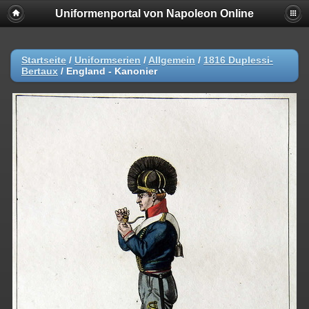
Uniformenportal von Napoleon Online
Startseite
/
Uniformserien
/
Allgemein
/
1816 Duplessi-
Bertaux
/
England - Kanonier