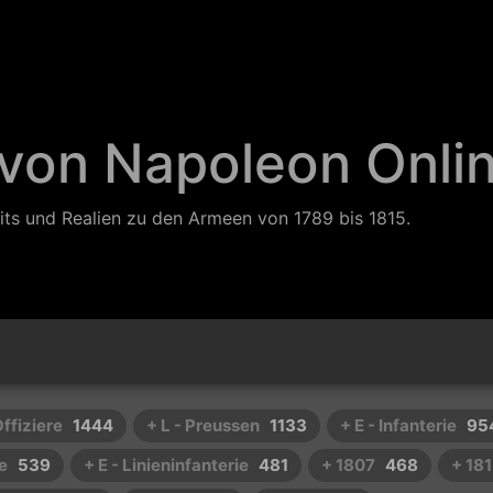
 von Napoleon Onli
its und Realien zu den Armeen von 1789 bis 1815.
Offiziere
1444
+ L - Preussen
1133
+ E - Infanterie
95
e
539
+ E - Linieninfanterie
481
+ 1807
468
+ 18