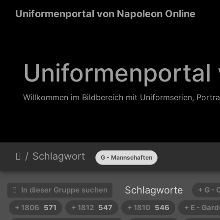
Uniformenportal von Napoleon Online
Uniformenportal
Willkommen im Bildbereich mit Uniformserien, Portra
Schlagwort
G - Mannschaften
Schlagworte
In dieser Gruppe suchen
+ G - 
+ 1806
571
+ 1812
547
+ 1810
546
+ E - Gard