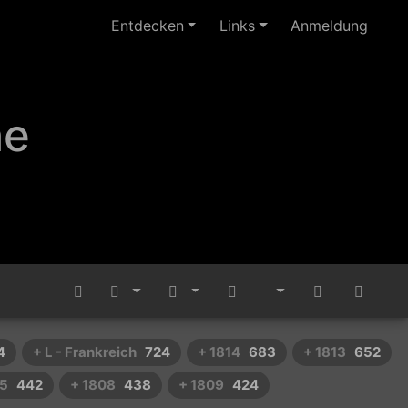
Entdecken
Links
Anmeldung
ne
4
+ L - Frankreich
724
+ 1814
683
+ 1813
652
15
442
+ 1808
438
+ 1809
424