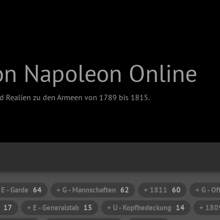
on Napoleon Online
nd Realien zu den Armeen von 1789 bis 1815.
 E - Garde
64
+ G - Mannschaften
62
+ 1811
60
+ G - Of
17
+ E - Generalstab
15
+ U - Kopfbedeckung
14
+ 180