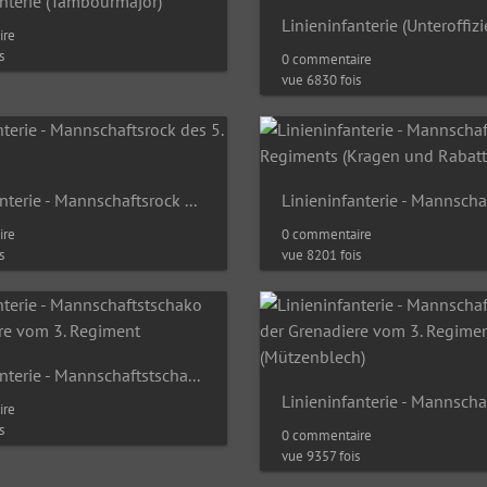
anterie (Tambourmajor)
ire
s
0 commentaire
vue 6830 fois
Linieninfanterie - Mannschaftsrock des 5. Regiments
ire
0 commentaire
s
vue 8201 fois
Linieninfanterie - Mannschaftstschako der Grenadiere vom 3. Regiment
ire
s
0 commentaire
vue 9357 fois