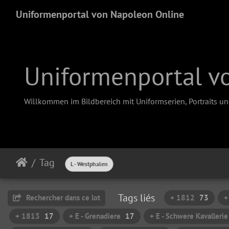
Uniformenportal von Napoleon Online
Uniformenportal v
Willkommen im Bildbereich mit Uniformserien, Portraits u
Tag
L - Westphalen
Tags liés
Rechercher dans ce lot
+ 1812
73
+
+ 1813
17
+ E - Grenadiere
17
+ E - Schwere Kavallerie