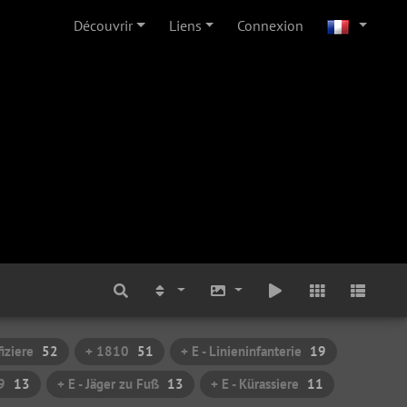
Découvrir
Liens
Connexion
fiziere
52
+ 1810
51
+ E - Linieninfanterie
19
9
13
+ E - Jäger zu Fuß
13
+ E - Kürassiere
11