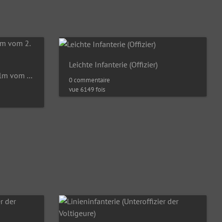
Leichte Infanterie (Offizier)
Kürassiere - Mannschaftshelm vom 2. Regiment (Kamm und Raupe)
0 commentaire
vue 6149 fois