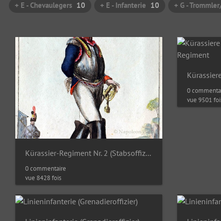
+ E - Chevaulegers
10
+ E - Infanterie
10
+ G - Trommler
0 commenta
vue 9501 foi
Kürassier-Regiment Nr. 2 (Stabsoffizier)
0 commentaire
vue 8428 fois