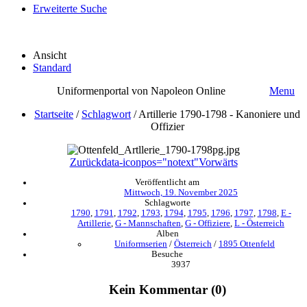
Erweiterte Suche
Ansicht
Standard
Uniformenportal von Napoleon Online
Menu
Startseite
/
Schlagwort
/
Artillerie 1790-1798 - Kanoniere und
Offizier
Zurück
data-iconpos="notext"
Vorwärts
Veröffentlicht am
Mittwoch, 19. November 2025
Schlagworte
1790
,
1791
,
1792
,
1793
,
1794
,
1795
,
1796
,
1797
,
1798
,
E -
Artillerie
,
G - Mannschaften
,
G - Offiziere
,
L - Österreich
Alben
Uniformserien
/
Österreich
/
1895 Ottenfeld
Besuche
3937
Kein Kommentar (0)