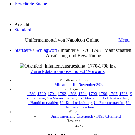
Erweiterte Suche
Ansicht
Standard
Uniformenportal von Napoleon Online
Menu
Startseite
/
Schlagwort
/
Infanterie 1770-1798 - Mannschaften,
Ausrüstung und Bewaffnung
Zurück
data-iconpos="notext"
Vorwärts
Veröffentlicht am
Mittwoch, 19. November 2025
Schlagworte
1789
,
1790
,
1791
,
1792
,
1793
,
1794
,
1795
,
1796
,
1797
,
1798
,
E
- Infanterie
,
G - Mannschaften
,
L - Österreich
,
U - Blankwaffen
,
U
- Handfeuerwaffen
,
U - Kopfbedeckung
,
U - Patronentasche
,
U -
Tornister/Taschen
Alben
Uniformserien
/
Österreich
/
1895 Ottenfeld
Besuche
2577