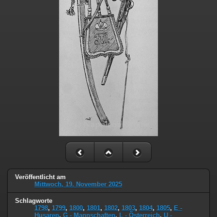
Veröffentlicht am
Mittwoch, 19. November 2025
Schlagworte
1798
,
1799
,
1800
,
1801
,
1802
,
1803
,
1804
,
1805
,
E -
Husaren
,
G - Mannschaften
,
L - Österreich
,
U -