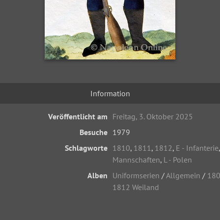
Information
Veröffentlicht am
Freitag, 3. Oktober 2025
Besuche
1979
Schlagworte
1810
,
1811
,
1812
,
E - Infanterie
Mannschaften
,
L - Polen
Alben
Uniformserien
/
Allgemein
/
180
1812 Weiland