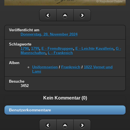
Veröffentlicht am
Donnerstag, 28. November 2024
Schlagworte
1798
,
1799
,
E - Fremdtruppen
,
E - Leichte Kavallerie
,
G -
Mannschaften
,
L - Frankreich
Alben
Uniformserien
/
Frankreich
/
1822 Vernet und
Lami
Besuche
3452
Kein Kommentar (0)
Benutzerkommentare