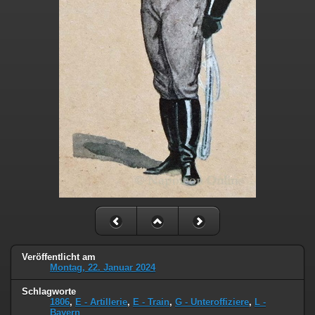
Veröffentlicht am
Montag, 22. Januar 2024
Schlagworte
1806
,
E - Artillerie
,
E - Train
,
G - Unteroffiziere
,
L -
Bayern