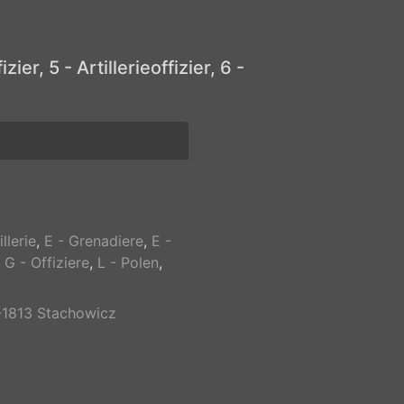
zier, 5 - Artillerieoffizier, 6 -
illerie
,
E - Grenadiere
,
E -
,
G - Offiziere
,
L - Polen
,
-1813 Stachowicz