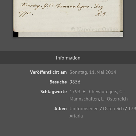
Information
Veröffentlicht am
Sonntag, 11. Mai 2014
Besuche
9856
Schlagworte
1793
,
E - Chevaulegers
,
G -
Mannschaften
,
L - Österreich
Alben
Uniformserien
/
Österreich
/
17
Artaria