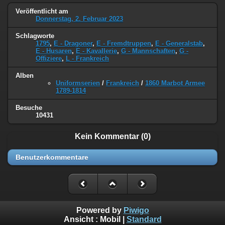
Veröffentlicht am
Donnerstag, 2. Februar 2023
Schlagworte
1795
,
E - Dragoner
,
E - Fremdtruppen
,
E - Generalstab
,
E - Husaren
,
E - Kavallerie
,
G - Mannschaften
,
G -
Offiziere
,
L - Frankreich
Alben
Uniformserien
/
Frankreich
/
1860 Marbot Armee
1789-1814
Besuche
10431
Kein Kommentar (0)
Benutzerkommentare
Powered by
Piwigo
Ansicht :
Mobil
|
Standard