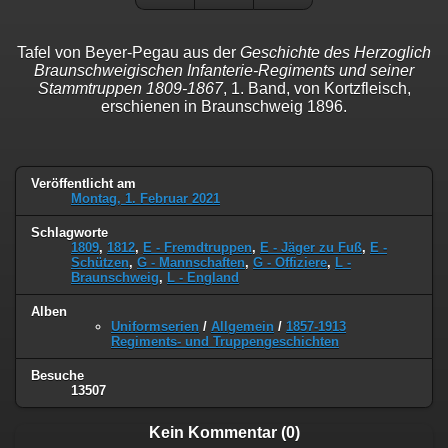
Tafel von Beyer-Pegau aus der
Geschichte des Herzoglich
Braunschweigischen Infanterie-Regiments und seiner
Stammtruppen 1809-1867
, 1. Band, von Kortzfleisch,
erschienen in Braunschweig 1896.
Veröffentlicht am
Montag, 1. Februar 2021
Schlagworte
1809
,
1812
,
E - Fremdtruppen
,
E - Jäger zu Fuß
,
E -
Schützen
,
G - Mannschaften
,
G - Offiziere
,
L -
Braunschweig
,
L - England
Alben
Uniformserien
/
Allgemein
/
1857-1913
Regiments- und Truppengeschichten
Besuche
13507
Kein Kommentar (0)