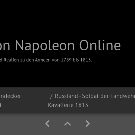
on Napoleon Online
nd Realien zu den Armeen von 1789 bis 1815.
andecker
Russland - Soldat der Landweh
t
Kavallerie 1813