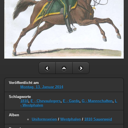
Veröffentlicht am
Montag, 13. Januar 2014
Schlagworte
1810
,
E - Chevaulegers
,
E - Garde
,
G - Mannschaften
,
L
- Westphalen
Alben
Uniformserien
/
Westphalen
/
1810 Sauerweid