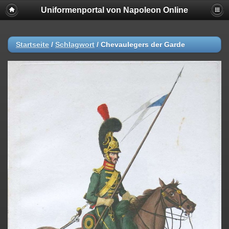
Uniformenportal von Napoleon Online
Startseite
/
Schlagwort
/
Chevaulegers der Garde