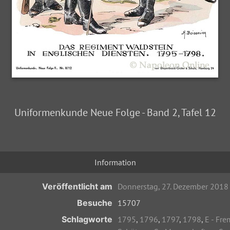
Uniformenkunde Neue Folge - Band 2, Tafel 12
Information
Veröffentlicht am
Donnerstag, 27. Dezember 2018
Besuche
15707
Schlagworte
1795
,
1796
,
1797
,
1798
,
E - Fr