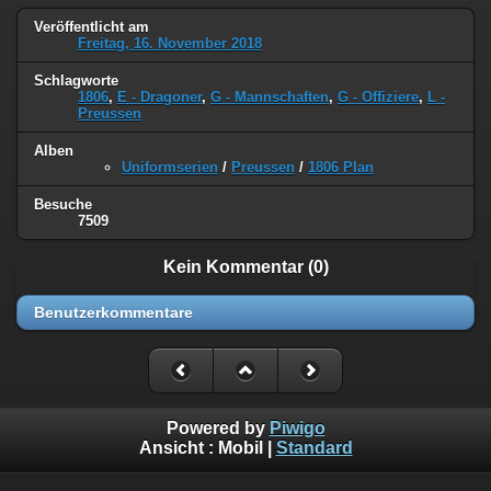
Veröffentlicht am
Freitag, 16. November 2018
Schlagworte
1806
,
E - Dragoner
,
G - Mannschaften
,
G - Offiziere
,
L -
Preussen
Alben
Uniformserien
/
Preussen
/
1806 Plan
Besuche
7509
Kein Kommentar (0)
Benutzerkommentare
Powered by
Piwigo
Ansicht :
Mobil
|
Standard