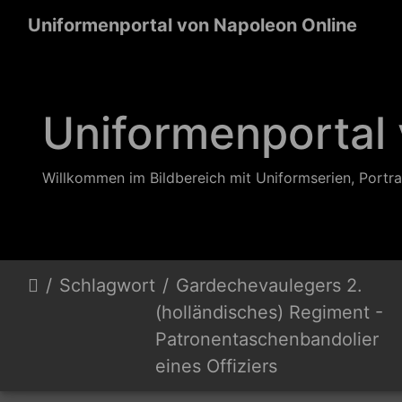
Uniformenportal von Napoleon Online
Uniformenportal
Willkommen im Bildbereich mit Uniformserien, Portra
Schlagwort
Gardechevaulegers 2.
(holländisches) Regiment -
Patronentaschenbandolier
eines Offiziers