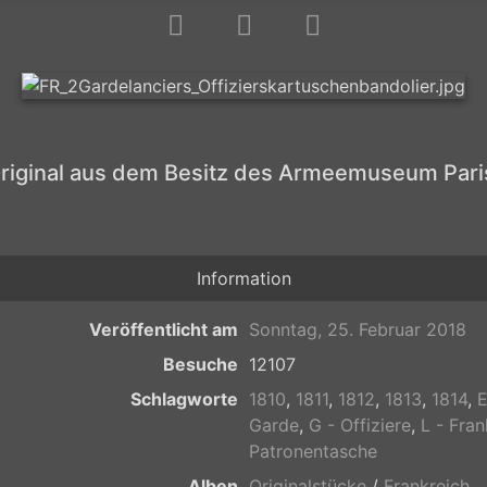
riginal aus dem Besitz des Armeemuseum Pari
Information
Veröffentlicht am
Sonntag, 25. Februar 2018
Besuche
12107
Schlagworte
1810
,
1811
,
1812
,
1813
,
1814
,
E
Garde
,
G - Offiziere
,
L - Fran
Patronentasche
Alben
Originalstücke
/
Frankreich