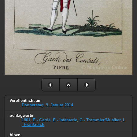
Veröffentlicht am
Donnerstag, 9. Januar 2014
Schlagworte
1801
,
E - Garde
,
E - Infanterie
,
G - Trommler/Musiker
,
L
- Frankreich
Alben