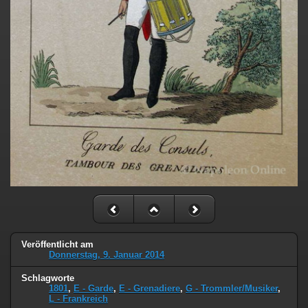
Veröffentlicht am
Donnerstag, 9. Januar 2014
Schlagworte
1801
,
E - Garde
,
E - Grenadiere
,
G - Trommler/Musiker
,
L - Frankreich