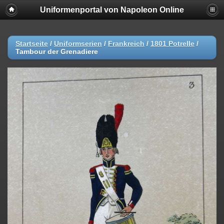
Uniformenportal von Napoleon Online
Startseite
/
Uniformserien
/
Frankreich
/
1801 Potrelle
/
Tambour der Grenadiere