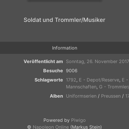
Soldat und Trommler/Musiker
Information
Veröffentlicht am
Sonntag, 26. November 201
Besuche
9006
Schlagworte
1792
,
E - Depot/Reserve
,
E -
Mannschaften
,
G - Trommler
Alben
Uniformserien
/
Preussen
/
1
Powered by
Piwigo
©
Napoleon Online
(Markus Stein)