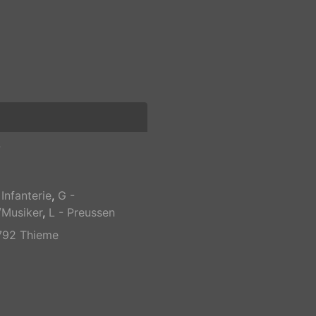
7
 Infanterie
,
G -
/Musiker
,
L - Preussen
792 Thieme