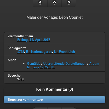
Maler der Vorlage: Léon Cogniet
Veröffentlicht am
Freitag, 14. April 2017
Schlagworte
1792
,
E - Nationalgarde
,
L - Frankreich
Alben
Gemälde
/
Übergreifende Darstellungen
/
Album
Militaire 1792-1801
Besuche
9790
Kein Kommentar (0)
Benutzerkommentare