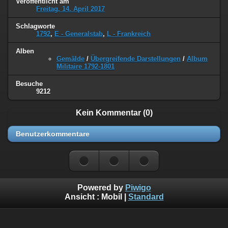
Veröffentlicht am
Freitag, 14. April 2017
Schlagworte
1792
,
E - Generalstab
,
L - Frankreich
Alben
Gemälde
/
Übergreifende Darstellungen
/
Album
Militaire 1792-1801
Besuche
9212
Kein Kommentar (0)
Benutzerkommentare
Powered by
Piwigo
Ansicht :
Mobil
|
Standard
©
Napoleon Online
(Markus Stein)