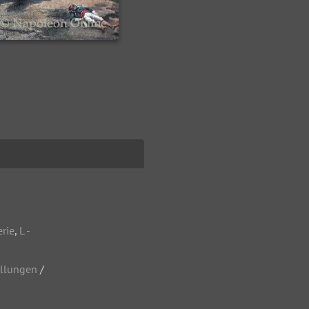
erie
,
L -
ellungen
/