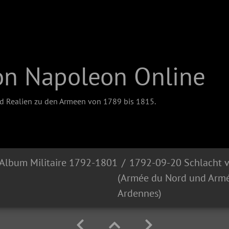
on Napoleon Online
nd Realien zu den Armeen von 1789 bis 1815.
Album Militaire 1792-1801
1792-09-20 Schlacht 
(Armée du Nord und Arm
Ardennes)