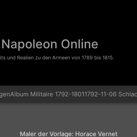
 Napoleon Online
its und Realien zu den Armeen von 1789 bis 1815.
ngen
Album Militaire 1792-1801
1792-11-06 Schla
Maler der Vorlage: Horace Vernet