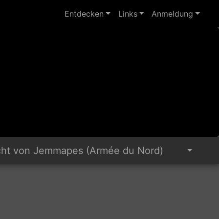
Entdecken
Links
Anmeldung
cht von Jemmapes (Armée du Nord)