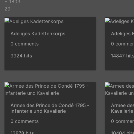
+ 1803
29
Adeliges Kadettenkorps
Adeliges 
0 comments
0 commen
9924 hits
14847 hit
Armee des Prince de Condé 1795 -
Armee des
Infanterie und Kavallerie
Kavalleri
0 comments
0 commen
12878 hits
10404 hit