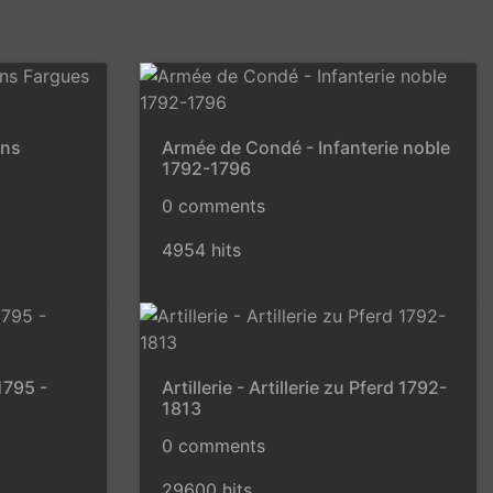
ons
Armée de Condé - Infanterie noble
1792-1796
0 comments
4954 hits
1795 -
Artillerie - Artillerie zu Pferd 1792-
1813
0 comments
29600 hits