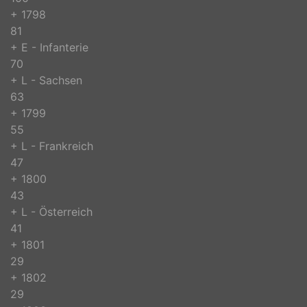
+ 1798
81
+ E - Infanterie
70
+ L - Sachsen
63
+ 1799
55
+ L - Frankreich
47
+ 1800
43
+ L - Österreich
41
+ 1801
29
+ 1802
29