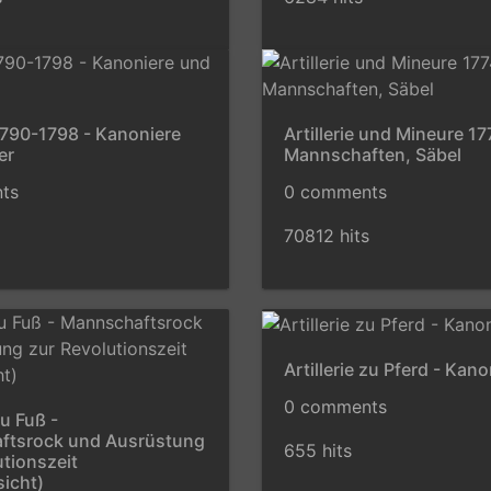
 1790-1798 - Kanoniere
Artillerie und Mineure 1
er
Mannschaften, Säbel
ts
0 comments
70812 hits
Artillerie zu Pferd - Kan
0 comments
zu Fuß -
ftsrock und Ausrüstung
655 hits
utionszeit
sicht)