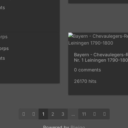
ts
korps
Bayern - Chevaulegers-
ts
Nr. 1 Leiningen 1790-18
0 comments
26170 hits
1
2
3
...
11
Powered by
Piwigo