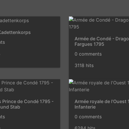
Kadettenkorps
Armée de Condé - Drag
ts
Fargues 1795
s
0 comments
3118 hits
 Prince de Condé 1795 -
Armée royale de l'Ouest 
e und Stab
Infanterie
ts
0 comments
s
6284 hits