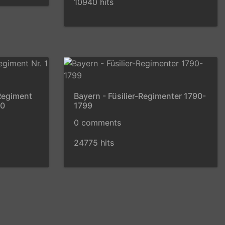
10940 hits
Regiment
Bayern - Füsilier-Regimenter 1790-
00
1799
0 comments
24775 hits