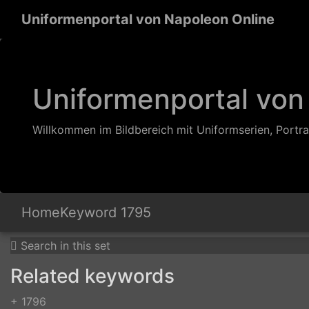
Uniformenportal von Napoleon Online
Uniformenportal von
Willkommen im Bildbereich mit Uniformserien, Portra
Home
Keyword
1795
Search in this set
Related keywords
+ 1796